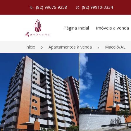
(82) 99676-9258
(82) 99910-3334
Página inicial
Página Inicial
Imóveis a venda
Início
Apartamentos à venda
Maceió/AL
<