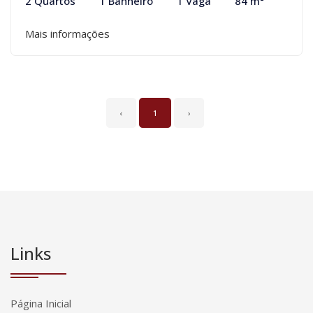
2 Quartos
1 Banheiro
1 Vaga
84 m²
Mais informações
‹
1
›
Links
Página Inicial