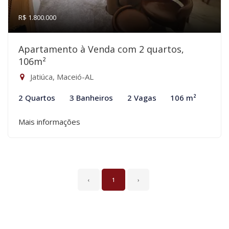
R$ 1.800.000
Apartamento à Venda com 2 quartos,
106m²
Jatiúca, Maceió-AL
2 Quartos
3 Banheiros
2 Vagas
106 m²
Mais informações
‹
1
›