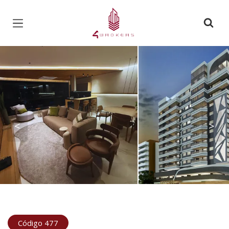
Página inicial
<
>
Código 477