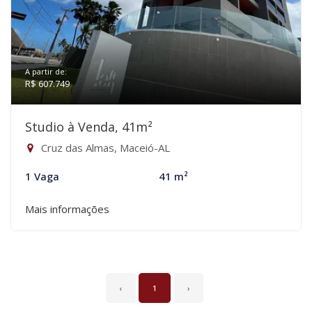
A partir de:
R$ 607.749
Studio à Venda, 41m²
Cruz das Almas, Maceió-AL
1 Vaga
41 m²
Mais informações
‹
1
›