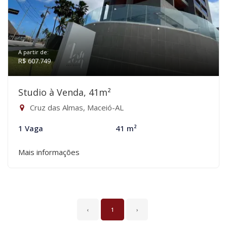
A partir de:
R$ 607.749
Studio à Venda, 41m²
Cruz das Almas, Maceió-AL
1 Vaga
41 m²
Mais informações
‹
1
›