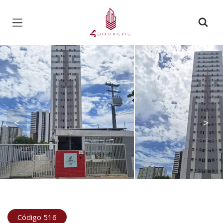
Página inicial
<
>
Código 516