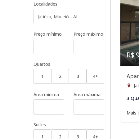
Localidades
Preço mínimo
Preço máximo
R$ 
Quartos
Apar
1
2
3
4+
Ja
Área mínima
Área máxima
3 Qua
Mais 
Suítes
1
2
3
4+