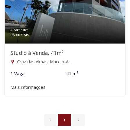
A partir de:
R$ 607.749
Studio à Venda, 41m²
Cruz das Almas, Maceió-AL
1 Vaga
41 m²
Mais informações
‹
1
›