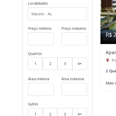
Localidades
Preço mínimo
Preço máximo
R$ 
Apar
Quartos
Po
1
2
3
4+
2 Qua
Área mínima
Área máxima
Mais 
Suítes
1
2
3
4+