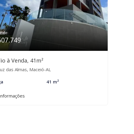
ir de:
607.749
io à Venda, 41m²
uz das Almas, Maceió-AL
ga
41 m²
informações