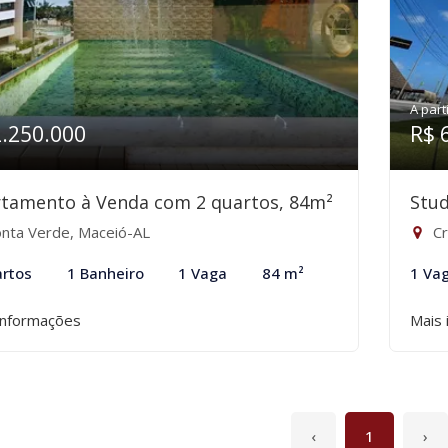
A part
2.250.000
R$ 
tamento à Venda com 2 quartos, 84m²
Stud
nta Verde, Maceió-AL
Cr
rtos
1 Banheiro
1 Vaga
84 m²
1 Va
informações
Mais 
‹
1
›