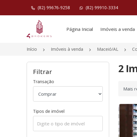
(82) 99676-9258
(82) 99910-3334
Página inicial
Página Inicial
Imóveis a venda
Início
Imóveis à venda
Maceió/AL
Co
2 I
Filtrar
Transação
Ordenar
Tipos de imóvel