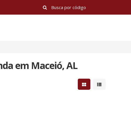
nda em Maceió, AL
Mostrar resultados e
Mostrar resulta