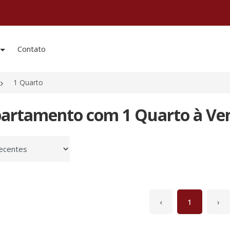
Contato
1 Quarto
partamento com 1 Quarto à Ve
 por
‹
1
›