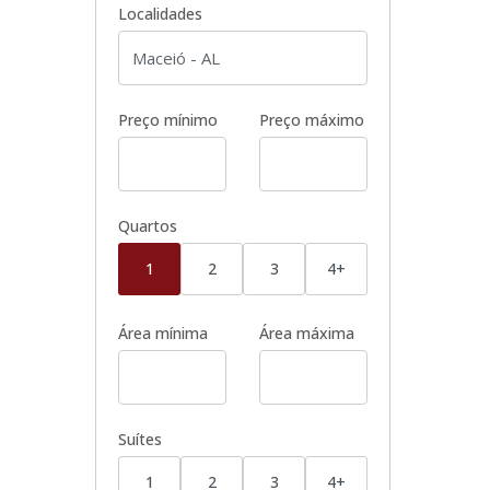
Localidades
Preço mínimo
Preço máximo
Quartos
1
2
3
4+
Área mínima
Área máxima
Suítes
1
2
3
4+