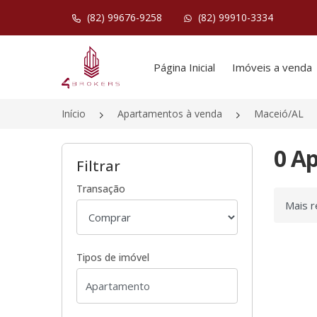
(82) 99676-9258
(82) 99910-3334
Página inicial
Página Inicial
Imóveis a venda
Início
Apartamentos à venda
Maceió/AL
0 A
Filtrar
Transação
Ordenar
Tipos de imóvel